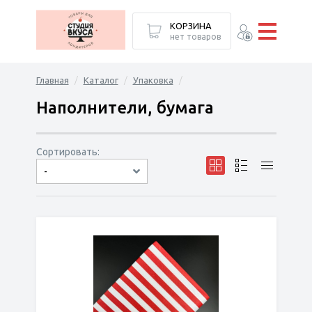
КОРЗИНА
нет товаров
Главная
Каталог
Упаковка
Наполнители, бумага
Сортировать:
-
по популярности
сначала дешёвые
сначала дорогие