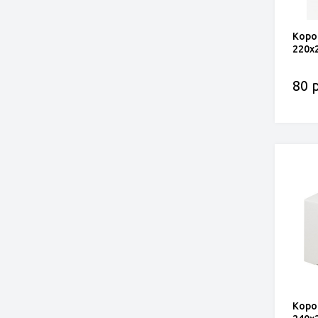
Коро
220x
80 р
Коро