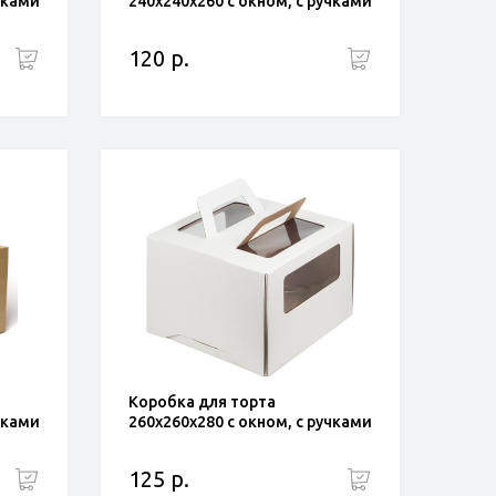
чками
240x240x260 с окном, с ручками
120 р.
Коробка для торта
чками
260x260x280 с окном, с ручками
125 р.