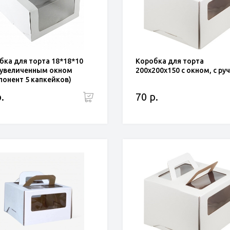
бка для торта 18*18*10
Коробка для торта
с увеличенным окном
200x200x150 с окном, с ру
понент 5 капкейков)
.
70 р.