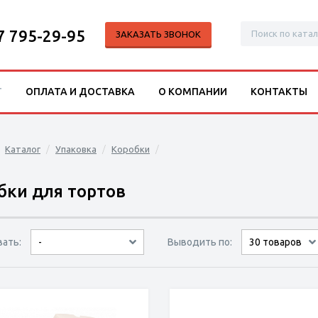
7 795-29-95
ЗАКАЗАТЬ ЗВОНОК
Г
ОПЛАТА И ДОСТАВКА
О КОМПАНИИ
КОНТАКТЫ
Каталог
Упаковка
Коробки
бки для тортов
вать:
Выводить по:
-
9 товаров
15 товаров
30 товаров
по популярности
сначала дешёвые
сначала дорогие