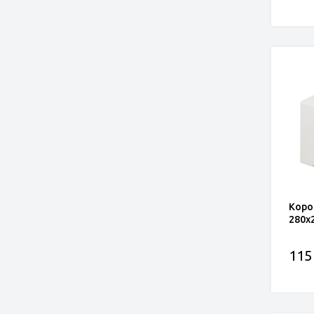
Коро
280x
115