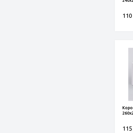
240x
110
Коро
260x
115