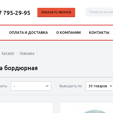
7 795-29-95
ЗАКАЗАТЬ ЗВОНОК
Г
ОПЛАТА И ДОСТАВКА
О КОМПАНИИ
КОНТАКТЫ
Каталог
Упаковка
а бордюрная
вать:
Выводить по:
-
9 товаров
15 товаров
30 товаров
по популярности
сначала дешёвые
сначала дорогие