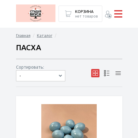
КОРЗИНА
нет товаров
Главная
Каталог
ПАСХА
Сортировать:
-
по популярности
сначала дешёвые
сначала дорогие