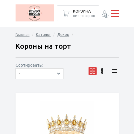
КОРЗИНА
нет товаров
Главная
Каталог
Декор
Короны на торт
Сортировать:
-
по популярности
сначала дешёвые
сначала дорогие