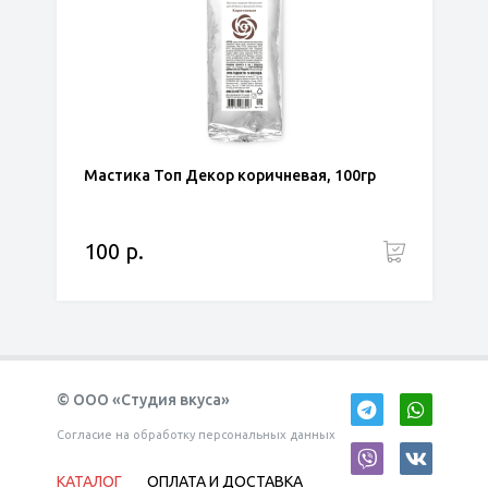
Мастика Топ Декор коричневая, 100гр
100 р.
© ООО «Студия вкуса»
Согласие на обработку персональных данных
КАТАЛОГ
ОПЛАТА И ДОСТАВКА