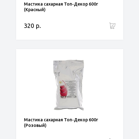
Мастика сахарная Топ-Декор 600г
(Красный)
320 р.
Мастика сахарная Топ-Декор 600г
(Розовый)