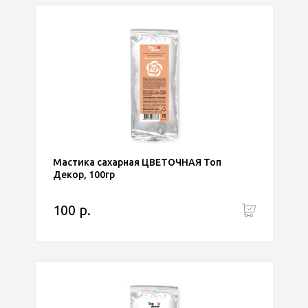
Мастика сахарная ЦВЕТОЧНАЯ Топ
Декор, 100гр
100 р.