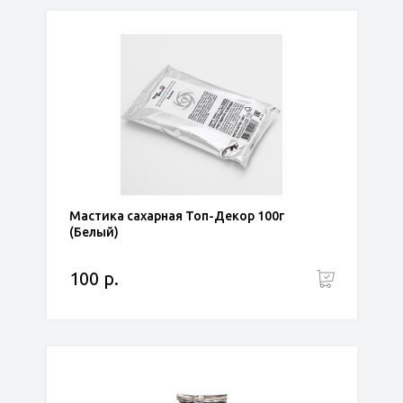
Мастика сахарная Топ-Декор 100г
(Белый)
100 р.