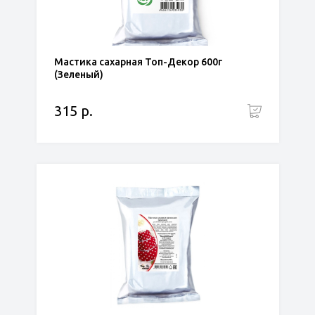
Мастика сахарная Топ-Декор 600г
(Зеленый)
315 р.