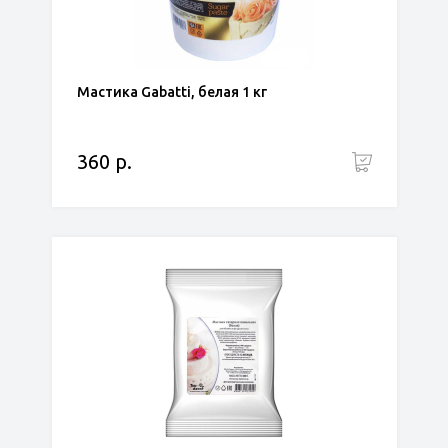
Мастика Gabatti, белая 1 кг
360 р.