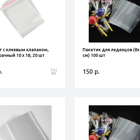
т с клеевым клапаном,
Пакетик для леденцов (8х
ачный 10 х 18, 20 шт
см) 100 шт
.
150 р.