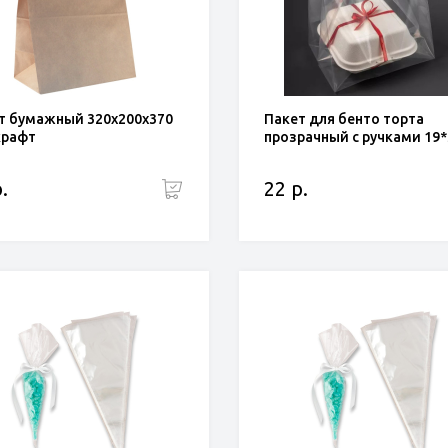
т бумажный 320х200х370
Пакет для бенто торта
крафт
прозрачный с ручками 19
.
22 р.