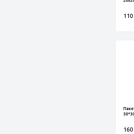
20х2
110
Паке
30*3
160