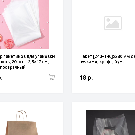
р пакетиков для упаковки
Пакет [240+140]х280 мм с 
цов, 20 шт, 12,5×17 см,
ручками, крафт, бум.
 прозрачный
.
18 р.