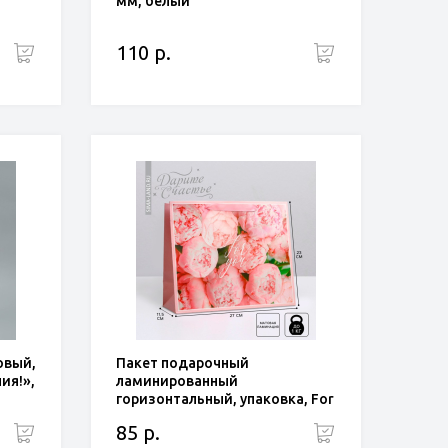
мм, белый
110 р.
овый,
Пакет подарочный
ия!»,
ламинированный
горизонтальный, упаковка, For
you, ML 27 х 23 х 11,5 см
85 р.