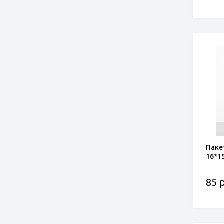
Паке
16*1
85 р