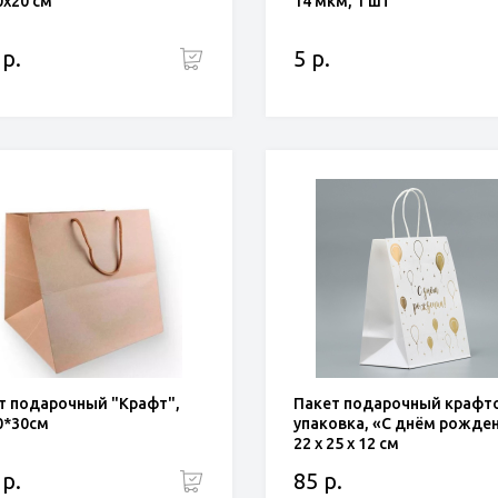
0х20 см
14 мкм, 1 шт
 р.
5 р.
т подарочный "Крафт",
Пакет подарочный крафт
0*30см
упаковка, «С днём рожден
22 х 25 х 12 см
 р.
85 р.