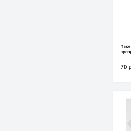
Паке
прозр
70 р