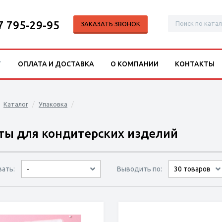
7 795-29-95
ЗАКАЗАТЬ ЗВОНОК
Г
ОПЛАТА И ДОСТАВКА
О КОМПАНИИ
КОНТАКТЫ
Каталог
Упаковка
ты для кондитерских изделий
вать:
Выводить по:
-
9 товаров
15 товаров
30 товаров
по популярности
сначала дешёвые
сначала дорогие