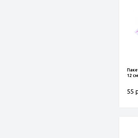
Паке
12 см
55 р