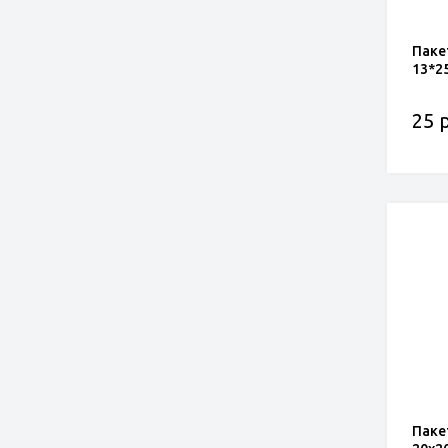
Паке
13*25
25 р
Паке