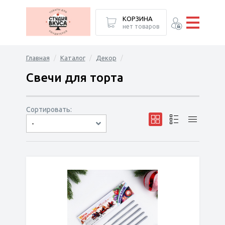
КОРЗИНА
нет товаров
Главная
Каталог
Декор
Свечи для торта
Сортировать:
-
по популярности
сначала дешёвые
сначала дорогие