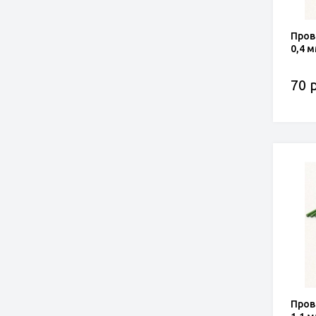
Пров
0,4 
70 р
Пров