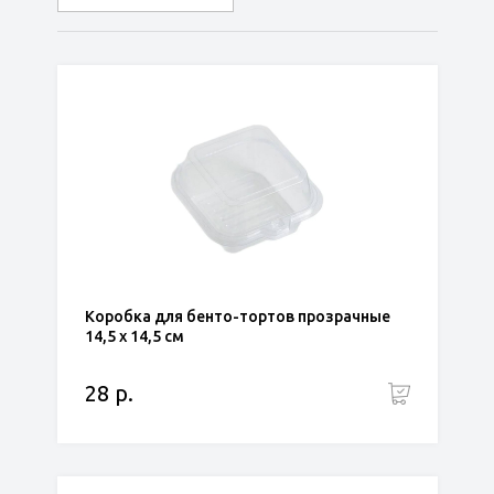
по популярности
сначала дешёвые
сначала дорогие
Коробка для бенто-тортов прозрачные
14,5 х 14,5 см
28 р.